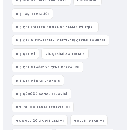
DIŞ IMPLANT FIYATLARI 2024
DIŞ SAĞLIĞI
DIŞ TAŞI TEMIZLIĞI
DIŞ ÇEKILDIKTEN SONRA NE ZAMAN İYILEŞIR?
DIŞ ÇEKIM FIYATLARI-ÜCRETI-DIŞ ÇEKIMI SONRASI
DIŞ ÇEKIMI
DIŞ ÇEKIMI ACITIR MI?
DIŞ ÇEKIMI AĞIZ VE ÇENE CERRAHISI
DIŞ ÇEKIMI NASIL YAPILIR
DIŞ ÇÜRÜĞÜ KANAL TEDAVISI
DOLGU MU KANAL TEDAVISI MI
GÖMÜLÜ 20'LIK DIŞ ÇEKIMI
GÜLÜŞ TASARIMI