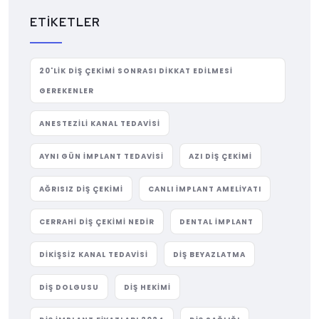
ETIKETLER
20'LIK DIŞ ÇEKIMI SONRASI DIKKAT EDILMESI
GEREKENLER
ANESTEZILI KANAL TEDAVISI
AYNI GÜN IMPLANT TEDAVISI
AZI DIŞ ÇEKIMI
AĞRISIZ DIŞ ÇEKIMI
CANLI IMPLANT AMELIYATI
CERRAHI DIŞ ÇEKIMI NEDIR
DENTAL IMPLANT
DIKIŞSIZ KANAL TEDAVISI
DIŞ BEYAZLATMA
DIŞ DOLGUSU
DIŞ HEKIMI